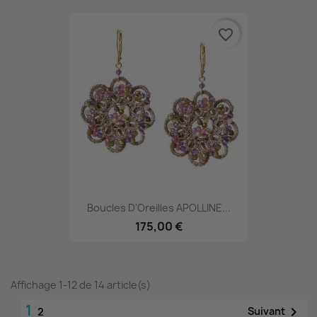
favorite_border
Boucles D'Oreilles APOLLINE...
175,00 €
Affichage 1-12 de 14 article(s)
1

Suivant
2