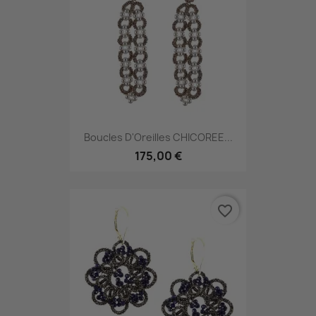
Boucles D'Oreilles CHICOREE...
175,00 €
favorite_border