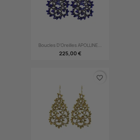
Boucles D'Oreilles APOLLINE...
225,00 €
favorite_border