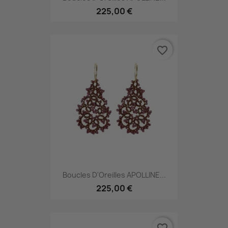
225,00 €
favorite_border
Boucles D'Oreilles APOLLINE...
225,00 €
favorite_border