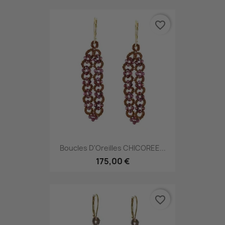
favorite_border
Boucles D'Oreilles CHICOREE...
175,00 €
favorite_border