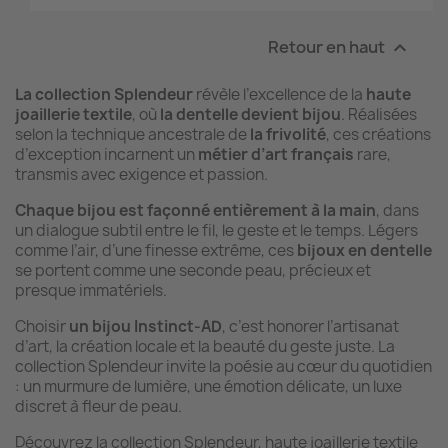
Retour en haut

La collection Splendeur
révèle l’excellence de la
haute
joaillerie textile
, où
la dentelle devient bijou
. Réalisées
selon la technique ancestrale de
la frivolité
, ces créations
d’exception incarnent un
métier d’art français
rare,
transmis avec exigence et passion.
Chaque bijou est façonné entièrement à la main
, dans
un dialogue subtil entre le fil, le geste et le temps. Légers
comme l’air, d’une finesse extrême, ces
bijoux en dentelle
se portent comme une seconde peau, précieux et
presque immatériels.
Choisir
un bijou Instinct-AD
, c’est honorer l’artisanat
d’art, la création locale et la beauté du geste juste. La
collection Splendeur invite la poésie au cœur du quotidien
: un murmure de lumière, une émotion délicate, un luxe
discret à fleur de peau.
Découvrez la collection Splendeur, haute joaillerie textile