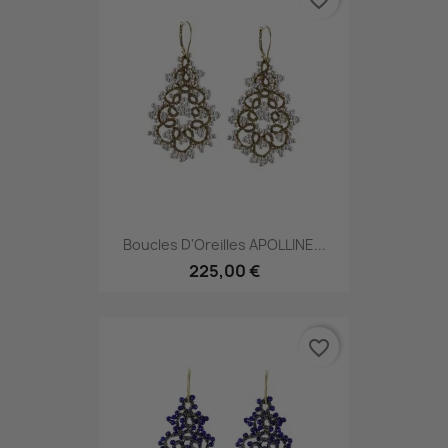
Boucles D'Oreilles APOLLINE...
225,00 €
favorite_border