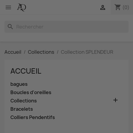
shopping_cart


(0)
search
Accueil
Collections
Collection SPLENDEUR
ACCUEIL
bagues
Boucles d'oreilles

Collections
Bracelets
Colliers Pendentifs