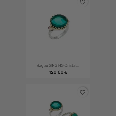
favorite_border
Bague SINGING Cristal...
120,00 €
favorite_border