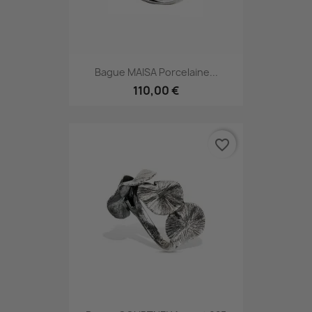
Bague MAISA Porcelaine...
110,00 €
favorite_border