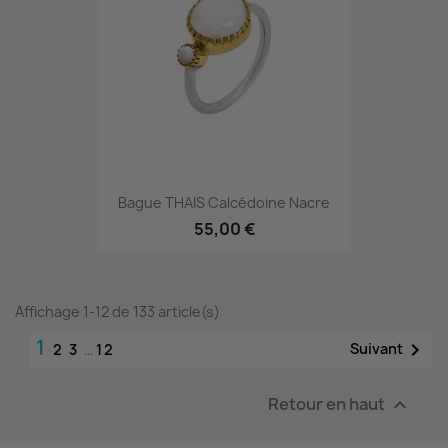
Bague THAIS Calcédoine Nacre
55,00 €
Affichage 1-12 de 133 article(s)
1

Suivant
2
3
…
12
Retour en haut
