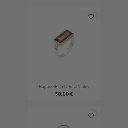
favorite_border
Bague KELLY Cristal Violet
50,00 €
favorite_border