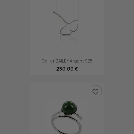
Collier BAILEY Argent 925
250,00 €
favorite_border