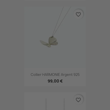
favorite_border
Collier HARMONIE Argent 925
99,00 €
favorite_border