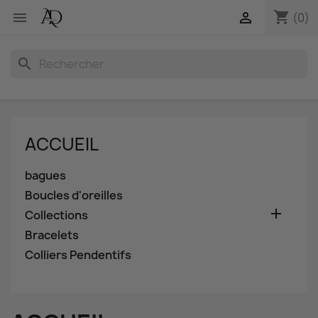
shopping_cart


(0)
search
ACCUEIL
bagues
Boucles d'oreilles

Collections
Bracelets
Colliers Pendentifs