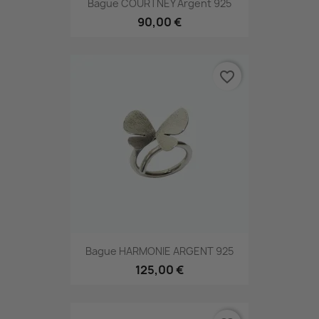
Bague COURTNEY Argent 925
90,00 €
favorite_border
Bague HARMONIE ARGENT 925
125,00 €