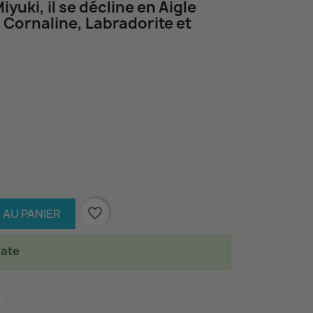
Miyuki, il se décline en Aigle
Cornaline, Labradorite et
favorite_border
 AU PANIER
iate