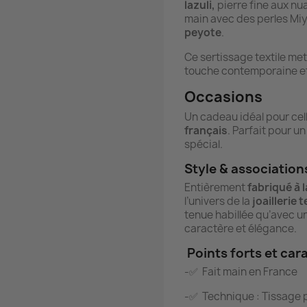
lazuli,
pierre fine aux nu
main avec des perles Miy
peyote
.
Ce sertissage textile met
touche contemporaine et
Occasions
Un cadeau idéal pour cell
français
. Parfait pour u
spécial.
Style & association
Entièrement
fabriqué à 
l’univers de la
joaillerie t
tenue habillée qu’avec un
caractère et élégance.
Points forts et car
-✅ Fait main en France
-✅ Technique : Tissage p