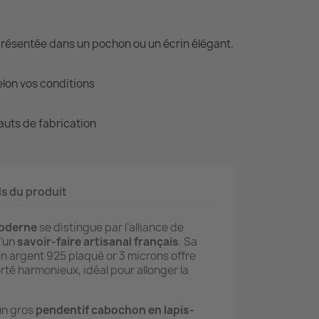
présentée dans un pochon ou un écrin élégant.
lon vos conditions
auts de fabrication
ls du produit
moderne
se distingue par l’alliance de
d’un
savoir-faire artisanal français
. Sa
n argent 925 plaqué or 3 microns offre
orté harmonieux, idéal pour allonger la
un gros
pendentif cabochon en lapis-