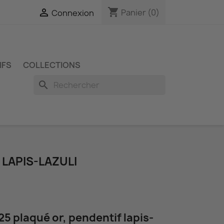
shopping_cart

Panier
(0)
Connexion
IFS
COLLECTIONS
search
 LAPIS-LAZULI
25 plaqué or, pendentif lapis-