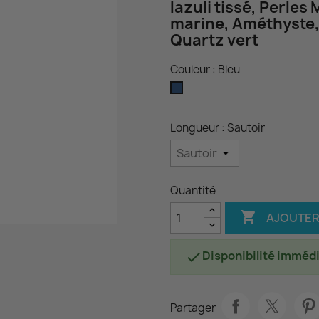
lazuli tissé, Perles 
marine, Améthyste, 
Quartz vert
Couleur : Bleu
Bleu
Longueur : Sautoir
Quantité

AJOUTER
Disponibilité imméd

Partager