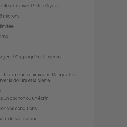
uli sertis avec Perles Miyuki
 3 microns
limitée
erne
Argent 925, plaqué or 3 micron
 et les produits chimiques. Rangez lès
ver la dorure et la pierre.
e
s un pochon ou un écrin
lon vos conditions
auts de fabrication