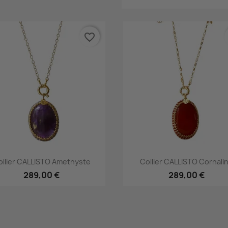
favorite_border
Aperçu rapide
Aperçu rapide


ollier CALLISTO Amethyste
Collier CALLISTO Cornali
289,00 €
289,00 €