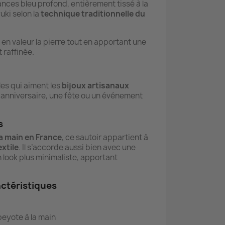
ances bleu profond, entièrement tissé à la
uki selon la
technique traditionnelle du
 en valeur la pierre tout en apportant une
 raffinée.
es qui aiment les
bijoux artisanaux
n anniversaire, une fête ou un événement
s
la main en France
, ce sautoir appartient à
extile
. Il s’accorde aussi bien avec une
 look plus minimaliste, apportant
actéristiques
eyote à la main