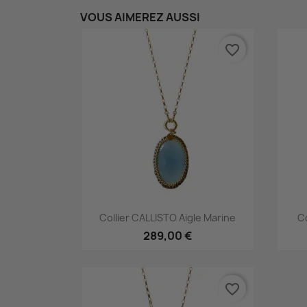
VOUS AIMEREZ AUSSI
favorite_border
Aperçu rapide

Collier CALLISTO Aigle Marine
C
289,00 €
favorite_border