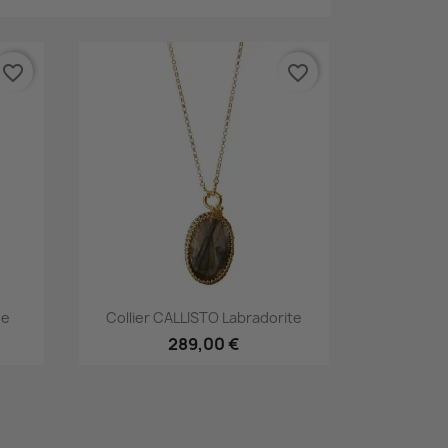
favorite_border
favorite_border
Aperçu rapide

ne
Collier CALLISTO Labradorite
289,00 €