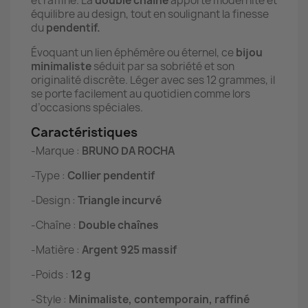
et raffiné. La
double chaîne
apporte modernité et
équilibre au design, tout en soulignant la finesse
du
pendentif.
Évoquant un lien éphémère ou éternel, ce
bijou
minimaliste
séduit par sa sobriété et son
originalité discrète. Léger avec ses 12 grammes, il
se porte facilement au quotidien comme lors
d’occasions spéciales.
Caractéristiques
-Marque :
BRUNO DA ROCHA
-Type :
Collier pendentif
-Design :
Triangle incurvé
-Chaîne :
Double chaînes
-Matière :
Argent 925 massif
-Poids :
12 g
-Style :
Minimaliste, contemporain, raffiné