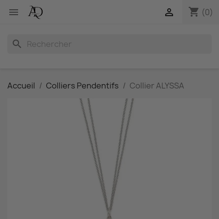
shopping_cart


(0)
search
Accueil
Colliers Pendentifs
Collier ALYSSA