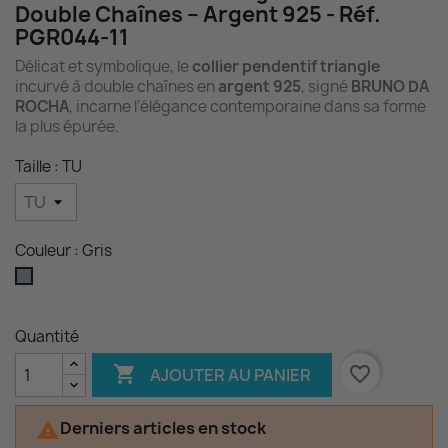
Double Chaînes – Argent 925 - Réf.
PGR044-11
Délicat et symbolique, le
collier pendentif triangle
incurvé à double chaînes en
argent 925
, signé
BRUNO DA
ROCHA
, incarne l’élégance contemporaine dans sa forme
la plus épurée.
Taille : TU
Couleur : Gris
Gris
Quantité

favorite_border
AJOUTER AU PANIER
Derniers articles en stock
