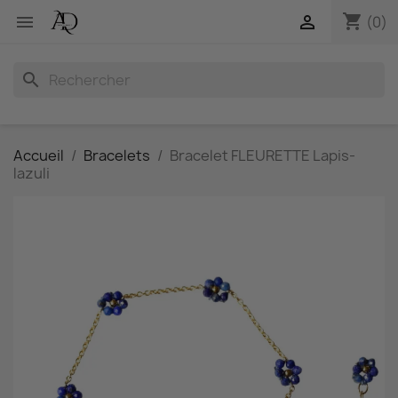
shopping_cart


(0)
search
Accueil
Bracelets
Bracelet FLEURETTE Lapis-
lazuli