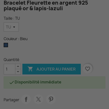
Bracelet Fleurette en argent 925
plaqué or & lapis-lazuli
Taille : TU
Couleur : Bleu
Bleu
Quantité

favorite_border
AJOUTER AU PANIER
Disponibilité immédiate

Partager