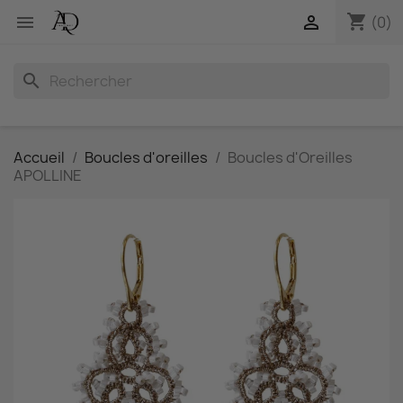
shopping_cart


(0)
search
Accueil
Boucles d'oreilles
Boucles d'Oreilles
APOLLINE