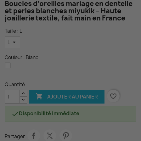
Boucles d’oreilles mariage en dentelle
et perles blanches miyukik – Haute
joaillerie textile, fait main en France
Taille : L
Couleur : Blanc
Blanc
Quantité

favorite_border
AJOUTER AU PANIER
Disponibilité immédiate

Partager