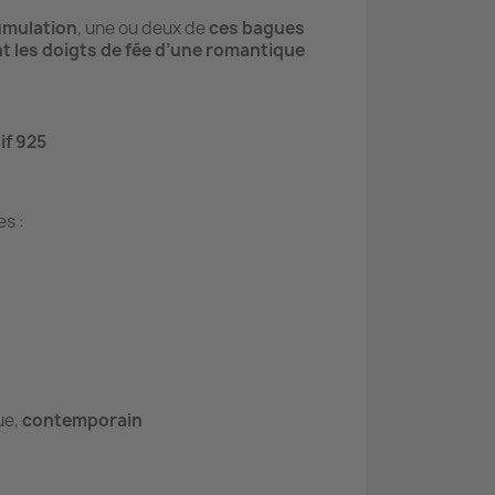
umulation
, une ou deux de
ces bagues
 les doigts de fée d’une romantique
if 925
es :
ue,
contemporain