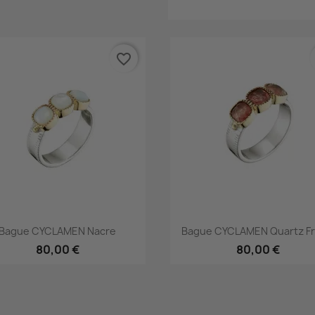
favorite_border
Aperçu rapide
Aperçu rapide


Bague CYCLAMEN Nacre
Bague CYCLAMEN Quartz Fr
80,00 €
80,00 €