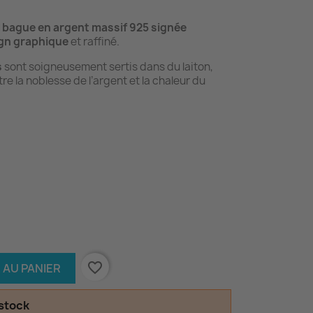
e
bague en argent massif 925 signée
gn graphique
et raffiné.
s
sont soigneusement sertis dans du laiton,
re la noblesse de l’argent et la chaleur du
favorite_border
 AU PANIER
 stock