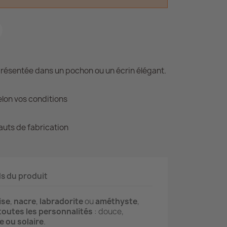
présentée dans un pochon ou un écrin élégant.
lon vos conditions
auts de fabrication
ls du produit
ise
,
nacre
,
labradorite
ou
améthyste
,
toutes les personnalités
: douce,
 ou solaire
.