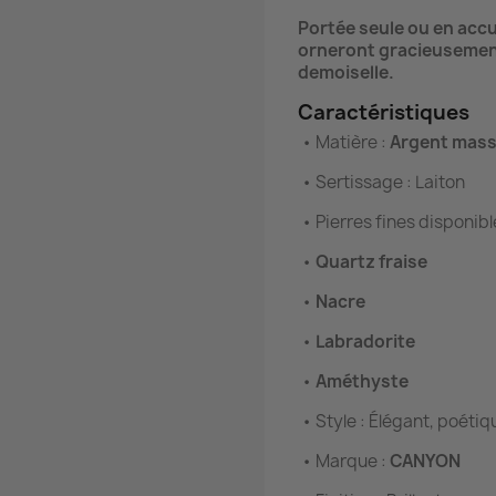
Portée seule ou en acc
orneront gracieusement
demoiselle.
Caractéristiques
•
Matière :
Argent mass
•
Sertissage : Laiton
•
Pierres fines disponibl
•
Quartz fraise
•
Nacre
•
Labradorite
•
Améthyste
•
Style : Élégant, poétiq
•
Marque :
CANYON