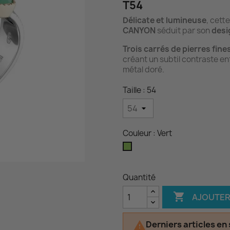
T54
Délicate et lumineuse
, cett
CANYON
séduit par son
desi
Trois carrés de pierres fine
créant un subtil contraste ent
métal doré.
Taille : 54
Couleur : Vert
Vert
Quantité

AJOUTER
Derniers articles en
