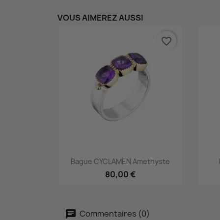
VOUS AIMEREZ AUSSI
favorite_border
Aperçu rapide

Bague CYCLAMEN Amethyste
80,00 €
Commentaires (0)