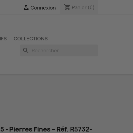
shopping_cart

Panier
(0)
Connexion
IFS
COLLECTIONS
search
 - Pierres Fines – Réf.
R5732-