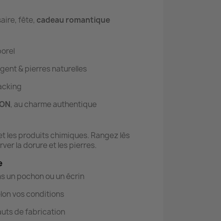
aire, fête,
cadeau romantique
orel
gent & pierres naturelles
tacking
YON
, au charme authentique
 et les produits chimiques. Rangez lès
ver la dorure et les pierres.
e
s un pochon ou un écrin
lon vos conditions
auts de fabrication