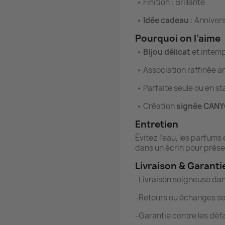
•
Finition : Brillante
•
Idée cadeau
: Annivers
Pourquoi on l’aime
•
Bijou délicat
et intemp
•
Association raffinée ar
•
Parfaite seule ou en s
•
Création
signée CAN
Entretien
Évitez l’eau, les parfums
dans un écrin pour préser
Livraison & Garanti
-Livraison soigneuse dan
-Retours ou échanges se
-Garantie contre les déf