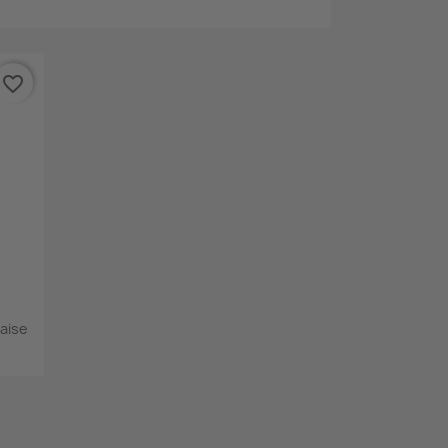
favorite_border
aise